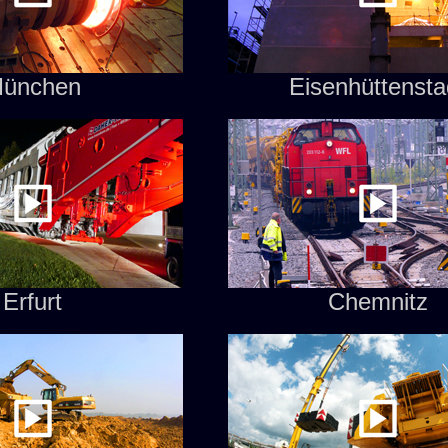
ünchen
Eisenhüttensta
Erfurt
Chemnitz