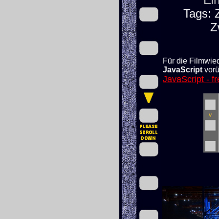
Tags: 
Z
Für die Filmwie
JavaScript
vorü
JavaScript - f