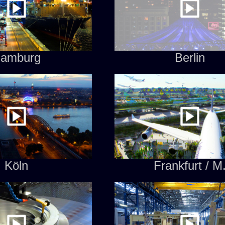
amburg
Berlin
Köln
Frankfurt / M