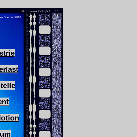
DTS
Stereo
Dolby5.1
7.1
strie
rlast
telle
ent
otion
sum