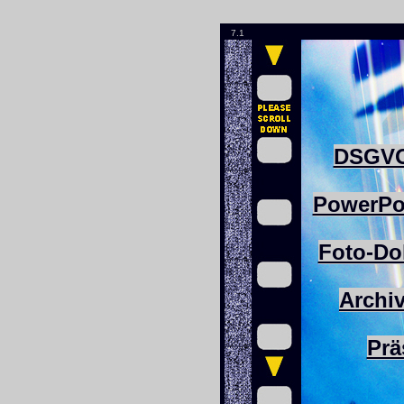
7.1
DSGV
PowerPo
Foto-Do
Archi
Prä