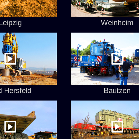
Leipzig
Weinheim
 Hersfeld
Bautzen