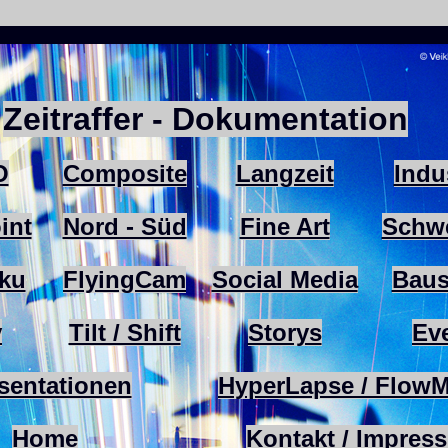
Zeitraffer - Dokumentation
O
Composite
Langzeit
Indu
int
Nord - Süd
Fine Art
Schwe
ku
FlyingCam
Social Media
Baus
v
Tilt / Shift
Storys
Ev
sentationen
HyperLapse / FlowM
Home
Kontakt / Impres