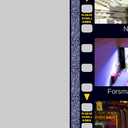
N
Forsm