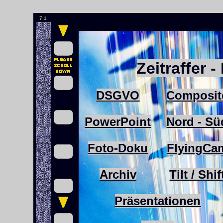
7.1
Zeitraffer 
DSGVO
Composit
PowerPoint
Nord - Sü
Foto-Doku
FlyingCa
Archiv
Tilt / Shif
Präsentationen