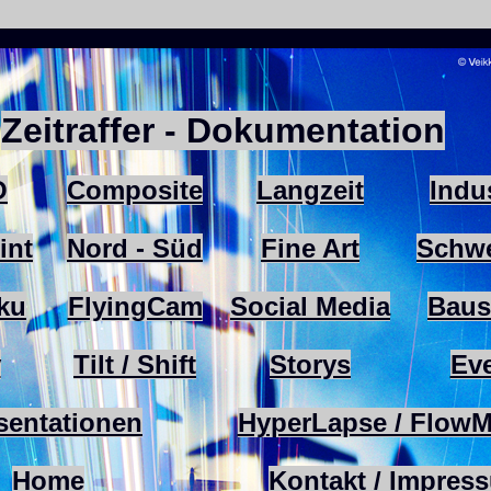
Zeitraffer - Dokumentation
O
Composite
Langzeit
Indu
int
Nord - Süd
Fine Art
Schwe
ku
FlyingCam
Social Media
Baus
v
Tilt / Shift
Storys
Ev
sentationen
HyperLapse / FlowM
Home
Kontakt / Impres