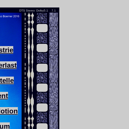
DTS
Stereo
Dolby5.1
7.1
strie
rlast
telle
ent
otion
sum