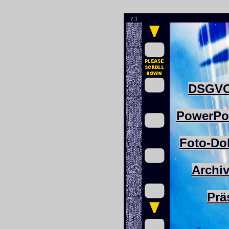
7.1
DSGV
PowerPo
Foto-Do
Archi
Prä